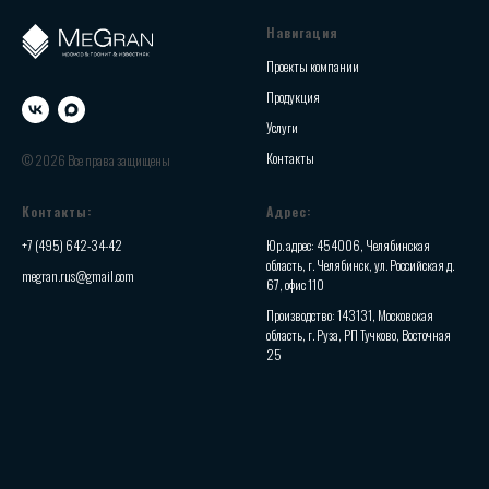
Навигация
Проекты компании
Продукция
Услуги
Контакты
© 2026 Все права защищены
Контакты:
Адрес:
+7 (495) 642-34-42
Юр. адрес: 454006, Челябинская
область, г. Челябинск, ул. Российская д.
megran.rus@gmail.com
67, офис 110
Производство: 143131, Московская
область, г. Руза, РП Тучково, Восточная
25